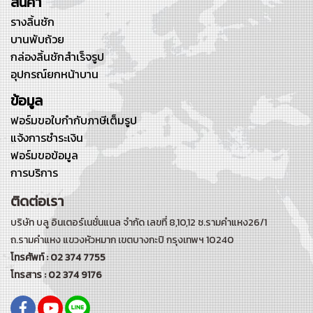
สินค้า
รางลิ้นชัก
บานพับถ้วย
กล่องลิ้นชักสำเร็จรูป
อุปกรณ์ยกหน้าบาน
ข้อมูล
ฟอร์มขอใบกำกับภาษีเต็มรูป
แจ้งการชำระเงิน
ฟอร์มขอข้อมูล
การบริการ
ติดต่อเรา
บริษัท บลู อินเตอร์เนชั่นแนล จำกัด เลขที่ 8,10,12 ซ.รามคำแหง26/1
ถ.รามคำแหง
แขวงหัวหมาก เขตบางกะปิ กรุงเทพฯ 10240
โทรศัพท์ : 02 374 7755
โทรสาร : 02 374 9176