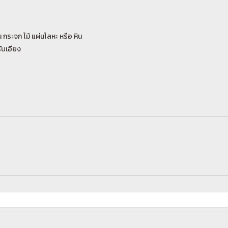
กระจก ไม้ แผ่นโลหะ หรือ หิน
ับเอียง