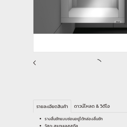
ดาวน์โหลด & วิดีโอ
รายละเอียดสินค้า
รางลิ้นชักแบบซ่อนอยู่ใต้กล่องลิ้นชัก
วัสดุ: สแตนเลสสตีล