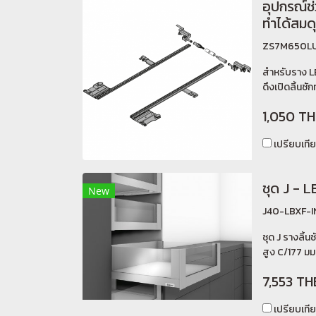
อุปกรณ์ช่
ทำได้สมด
ZS7M650L
สำหรับราง L
ดึงเปิดลิ้นชั
1,050 T
เปรียบเที
ชุด J - 
New
J40-LBXF-I
ชุด J รางลิ้
สูง C/177 มม
7,553 TH
เปรียบเที