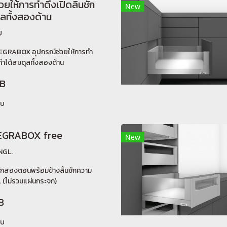
วยให้การทำดึงเปิดลิ้นชัก
New
ุลทั้งสองด้าน
U
EGRABOX อุปกรณ์ช่วยให้การทำ
กทำได้สมดุลทั้งสองด้าน
HB
ยบ
LEGRABOX free
New
NGL.
นชักสองตอนพร้อมข้างลิ้นชักความ
. (ไม่รวมแผ่นกระจก)
B
ยบ