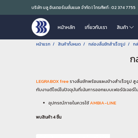
บริษัท บลู อินเตอร์เนชั่นแนล จำกัด l โทรศัพท์ : 02 374 7755
หน้าหลัก
เกี่ยวกับเรา
สินค้า
หน้าแรก
สินค้าทั้งหมด
กล่องลิ้นชักสำเร็จรูป
กล
กล
LEGRABOX free
รางลิ้นชักพร้อมแผงข้างสำเร็จรูป สู
กับงานดีไซน์ในปัจจุบันที่เน้นการออกแบบเฟอร์นิเจอร์
อุปกรณ์ภายในควรใช้
AMBIA-LINE
พบสินค้า 4 ชิ้น