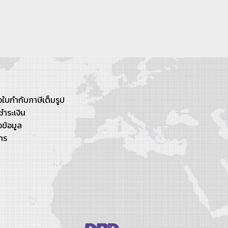
ใบกำกับภาษีเต็มรูป
ชำระเงิน
ข้อมูล
าร