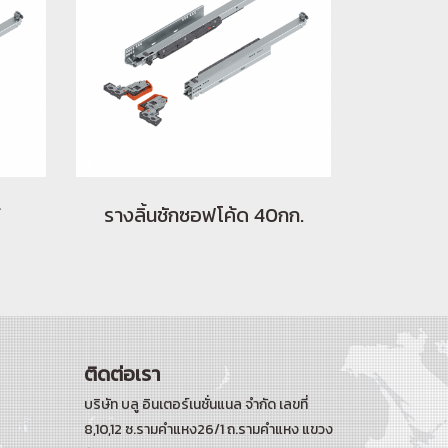
รางลิ้นชักซอฟโค้ด 40กก.
ติดต่อเรา
บริษัท บลู อินเตอร์เนชั่นแนล จำกัด เลขที่
8,10,12 ซ.รามคำแหง26/1 ถ.รามคำแหง
แขวง