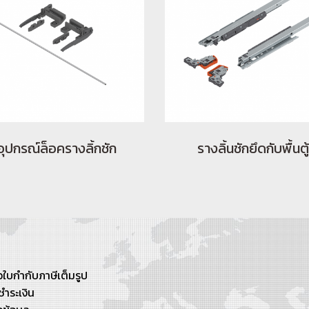
อุปกรณ์ล็อครางลิ้กชัก
รางลิ้นชักยึดกับพื้นตู้
ใบกำกับภาษีเต็มรูป
ชำระเงิน