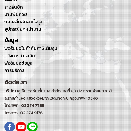
รางลิ้นชัก
บานพับถ้วย
กล่องลิ้นชักสำเร็จรูป
อุปกรณ์ยกหน้าบาน
ข้อมูล
ฟอร์มขอใบกำกับภาษีเต็มรูป
แจ้งการชำระเงิน
ฟอร์มขอข้อมูล
การบริการ
ติดต่อเรา
บริษัท บลู อินเตอร์เนชั่นแนล จำกัด เลขที่ 8,10,12 ซ.รามคำแหง26/1
ถ.รามคำแหง
แขวงหัวหมาก เขตบางกะปิ กรุงเทพฯ 10240
โทรศัพท์ : 02 374 7755
โทรสาร : 02 374 9176