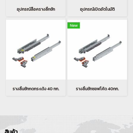
อุปกรณ์ล็อครางลิ้กชัก
อุปกรณ์เปิดอัตโนมัติ
New
รางลิ้นชักกดกระเด้ง 40 กก.
รางลิ้นชักซอฟโค้ด 40กก.
สินค้า