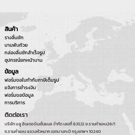
สินค้า
รางลิ้นชัก
บานพับถ้วย
กล่องลิ้นชักสำเร็จรูป
อุปกรณ์ยกหน้าบาน
ข้อมูล
ฟอร์มขอใบกำกับภาษีเต็มรูป
แจ้งการชำระเงิน
ฟอร์มขอข้อมูล
การบริการ
ติดต่อเรา
บริษัท บลู อินเตอร์เนชั่นแนล จำกัด เลขที่ 8,10,12 ซ.รามคำแหง26/1
ถ.รามคำแหง
แขวงหัวหมาก เขตบางกะปิ กรุงเทพฯ 10240