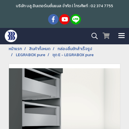
บริษัท บลู อินเตอร์เนชั่นแนล จำกัด l โทรศัพท์ : 02 374 7755
หน้าแรก
สินค้าทั้งหมด
กล่องลิ้นชักสำเร็จรูป
LEGRABOX pure
ชุด E - LEGRABOX pure