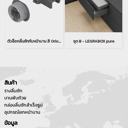
ตัวล็อกลิ้นชักกับหน้าบาน สี Orion grey
ชุด B - LEGRABOX pure
สินค้า
รางลิ้นชัก
บานพับถ้วย
กล่องลิ้นชักสำเร็จรูป
อุปกรณ์ยกหน้าบาน
ข้อมูล