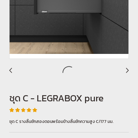
ชุด C - LEGRABOX pure
ชุด C รางลิ้นชักสองตอนพร้อมข้างลิ้นชักความสูง C/177 มม.