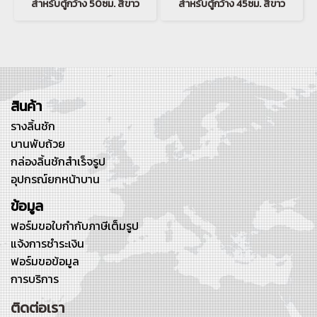
สำหรับตู้กว้าง 50ซม. สีขาว
สำหรับตู้กว้าง 45ซม. สีขาว
สินค้า
รางลิ้นชัก
บานพับถ้วย
กล่องลิ้นชักสำเร็จรูป
อุปกรณ์ยกหน้าบาน
ข้อมูล
ฟอร์มขอใบกำกับภาษีเต็มรูป
แจ้งการชำระเงิน
ฟอร์มขอข้อมูล
การบริการ
ติดต่อเรา