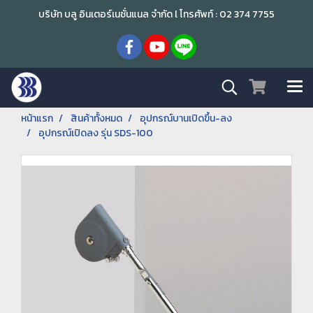
บริษัท บลู อินเตอร์เนชั่นแนล จำกัด l โทรศัพท์ : 02 374 7755
หน้าแรก
สินค้าทั้งหมด
อุปกรณ์บานเปิดขึ้น-ลง
อุปกรณ์เปิดลง รุ่น SDS-100