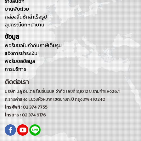
รางลิ้นชัก
บานพับถ้วย
กล่องลิ้นชักสำเร็จรูป
อุปกรณ์ยกหน้าบาน
ข้อมูล
ฟอร์มขอใบกำกับภาษีเต็มรูป
แจ้งการชำระเงิน
ฟอร์มขอข้อมูล
การบริการ
ติดต่อเรา
บริษัท บลู อินเตอร์เนชั่นแนล จำกัด เลขที่ 8,10,12 ซ.รามคำแหง26/1
ถ.รามคำแหง
แขวงหัวหมาก เขตบางกะปิ กรุงเทพฯ 10240
โทรศัพท์ : 02 374 7755
โทรสาร : 02 374 9176