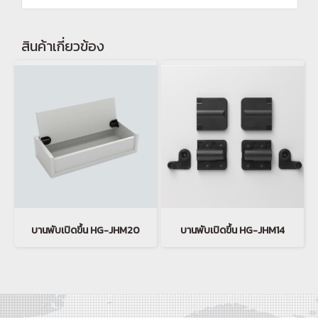
สินค้าเกี่ยวข้อง
บานพับเปิดขึ้น HG-JHM20
บานพับเปิดขึ้น HG-JHM14