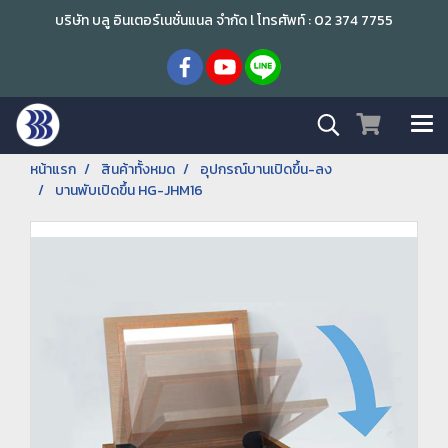
บริษัท บลู อินเตอร์เนชั่นแนล จำกัด l โทรศัพท์ : 02 374 7755
หน้าแรก
สินค้าทั้งหมด
อุปกรณ์บานเปิดขึ้น-ลง
บานพับเปิดขึ้น HG-JHM16