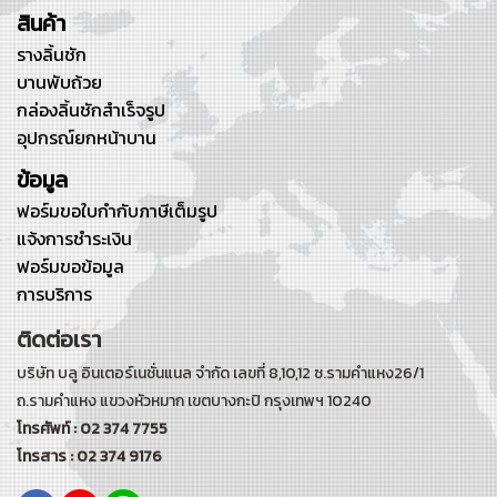
สินค้า
รางลิ้นชัก
บานพับถ้วย
กล่องลิ้นชักสำเร็จรูป
อุปกรณ์ยกหน้าบาน
ข้อมูล
ฟอร์มขอใบกำกับภาษีเต็มรูป
แจ้งการชำระเงิน
ฟอร์มขอข้อมูล
การบริการ
ติดต่อเรา
บริษัท บลู อินเตอร์เนชั่นแนล จำกัด เลขที่ 8,10,12 ซ.รามคำแหง26/1
ถ.รามคำแหง
แขวงหัวหมาก เขตบางกะปิ กรุงเทพฯ 10240
โทรศัพท์ : 02 374 7755
โทรสาร : 02 374 9176