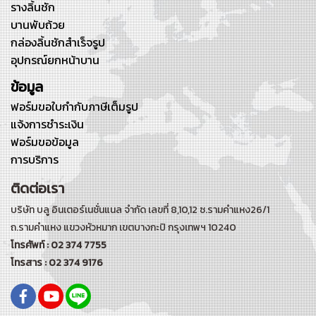
รางลิ้นชัก
บานพับถ้วย
กล่องลิ้นชักสำเร็จรูป
อุปกรณ์ยกหน้าบาน
ข้อมูล
ฟอร์มขอใบกำกับภาษีเต็มรูป
แจ้งการชำระเงิน
ฟอร์มขอข้อมูล
การบริการ
ติดต่อเรา
บริษัท บลู อินเตอร์เนชั่นแนล จำกัด เลขที่ 8,10,12 ซ.รามคำแหง26/1
ถ.รามคำแหง
แขวงหัวหมาก เขตบางกะปิ กรุงเทพฯ 10240
โทรศัพท์ : 02 374 7755
โทรสาร : 02 374 9176