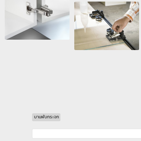
บานพับกระจก