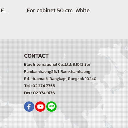
ถาดใส่ช้อนส้อมพลาสติก ELCO(copy)
For cabinet 50 cm. White
CONTACT
Blue International Co.,Ltd. 8,10,12 Soi
Ramkamhaeng26/1, Ramkhamhaeng
Rd.,
Huamark, Bangkapi, Bangkok 10240
Tel : 02 374 7755
Fax : 02 374 9176