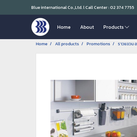
Blue international Co.,Ltd. l Call Center : 02 374 7755
Home
About
Products
Home
All products
Promotions
ราวแขวน อ