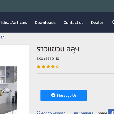
Ideas/articles
Downloads
Contact us
Dealer
ลูฯ
ราวแขวน อลูฯ
SKU : 3930-10
Message Us
Add to wishlist
Compare
Share