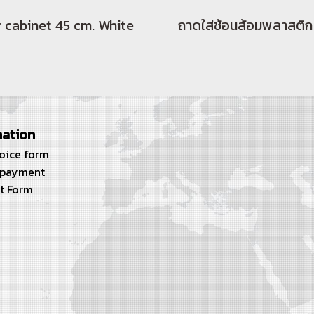
 cabinet 45 cm. White
mation
voice form
 payment
t Form